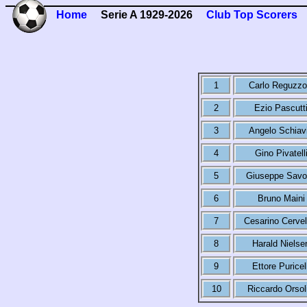
Home
Serie A 1929-2026
Club Top Scorers
1
Carlo Reguzzo
2
Ezio Pascutt
3
Angelo Schiav
4
Gino Pivatell
5
Giuseppe Savo
6
Bruno Maini
7
Cesarino Cervell
8
Harald Nielse
9
Ettore Puricell
10
Riccardo Orsoli