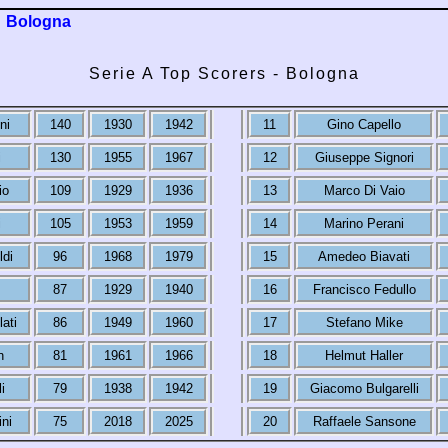
Bologna
Serie A Top Scorers - Bologna
ni
140
1930
1942
11
Gino Capello
i
130
1955
1967
12
Giuseppe Signori
io
109
1929
1936
13
Marco Di Vaio
i
105
1953
1959
14
Marino Perani
ldi
96
1968
1979
15
Amedeo Biavati
87
1929
1940
16
Francisco Fedullo
ati
86
1949
1960
17
Stefano Mike
n
81
1961
1966
18
Helmut Haller
i
79
1938
1942
19
Giacomo Bulgarelli
ni
75
2018
2025
20
Raffaele Sansone