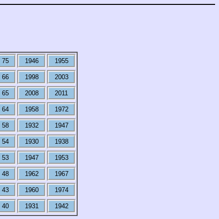
75
1946
1955
66
1998
2003
65
2008
2011
64
1958
1972
58
1932
1947
54
1930
1938
53
1947
1953
48
1962
1967
43
1960
1974
40
1931
1942