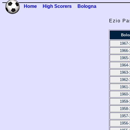
Home
High Scorers
Bologna
Ezio Pa
Bolo
1967-
1966-
1965-
1964-
1963-
1962-
1961-
1960-
1959-
1958-
1957-
1956-