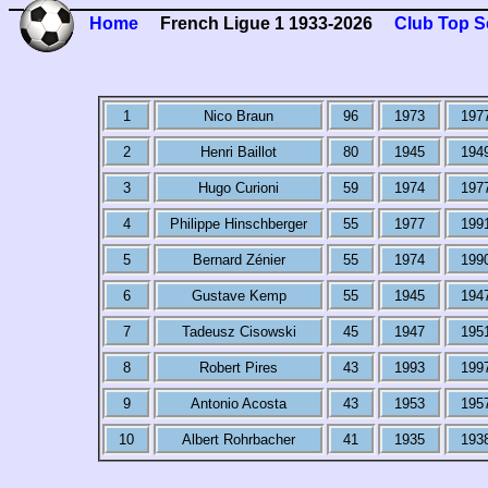
Home
French Ligue 1 1933-2026
Club Top S
1
Nico Braun
96
1973
197
2
Henri Baillot
80
1945
194
3
Hugo Curioni
59
1974
197
4
Philippe Hinschberger
55
1977
199
5
Bernard Zénier
55
1974
199
6
Gustave Kemp
55
1945
194
7
Tadeusz Cisowski
45
1947
195
8
Robert Pires
43
1993
199
9
Antonio Acosta
43
1953
195
10
Albert Rohrbacher
41
1935
193