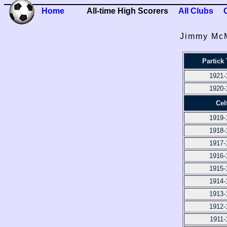
Home
All-time High Scorers
All Clubs
Jimmy Mc
Partick 
1921-
1920-
Cel
1919-
1918-
1917-
1916-
1915-
1914-
1913-
1912-
1911-