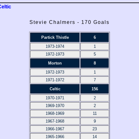
Celtic
Stevie Chalmers - 170 Goals
Partick Thistle
6
1973-1974
1
1972-1973
5
Morton
8
1972-1973
1
1971-1972
7
Celtic
156
1970-1971
2
1969-1970
2
1968-1969
11
1967-1968
9
1966-1967
23
1965-1966
14