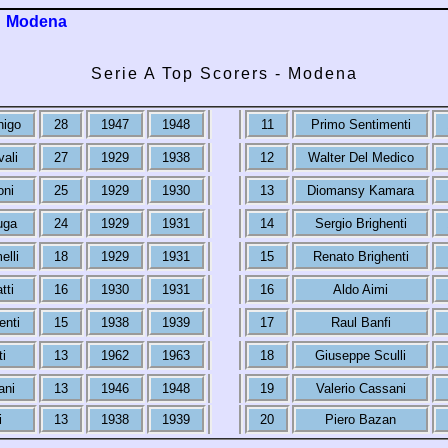
Modena
Serie A Top Scorers - Modena
nigo
28
1947
1948
11
Primo Sentimenti
ali
27
1929
1938
12
Walter Del Medico
oni
25
1929
1930
13
Diomansy Kamara
uga
24
1929
1931
14
Sergio Brighenti
elli
18
1929
1931
15
Renato Brighenti
tti
16
1930
1931
16
Aldo Aimi
enti
15
1938
1939
17
Raul Banfi
i
13
1962
1963
18
Giuseppe Sculli
ani
13
1946
1948
19
Valerio Cassani
i
13
1938
1939
20
Piero Bazan