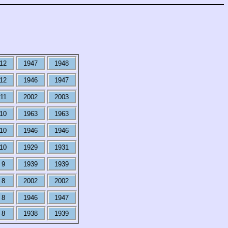
12
1947
1948
12
1946
1947
11
2002
2003
10
1963
1963
10
1946
1946
10
1929
1931
9
1939
1939
8
2002
2002
8
1946
1947
8
1938
1939