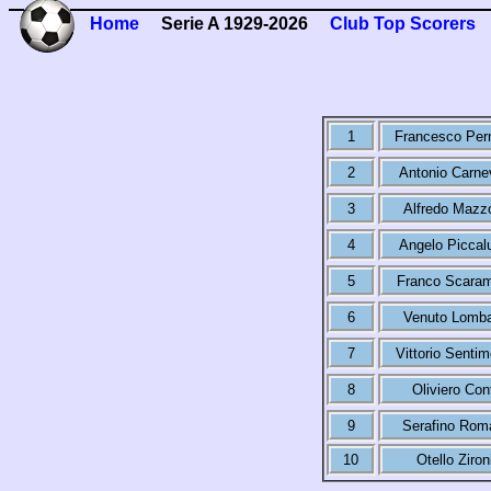
Home
Serie A 1929-2026
Club Top Scorers
1
Francesco Per
2
Antonio Carnev
3
Alfredo Mazz
4
Angelo Piccal
5
Franco Scaram
6
Venuto Lomba
7
Vittorio Sentim
8
Oliviero Cont
9
Serafino Rom
10
Otello Ziron