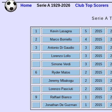
Home
Serie A 1929-2026
Club Top Scorers
Serie A 
1
Kevin Lasagna
5
2015
2
2
Marco Borriello
4
2015
2
3
Antonio Di Gaudio
3
2015
2
Lorenzo Lollo
3
2015
2
Simone Verdi
3
2015
2
6
Ryder Matos
2
2015
2
Jeremy Mbakogu
2
2015
2
Lorenzo Pasciuti
2
2015
2
9
Raffael Bianco
1
2015
2
Jonathan De Guzman
1
2015
2