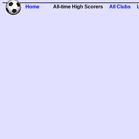
Home
All-time High Scorers
All Clubs