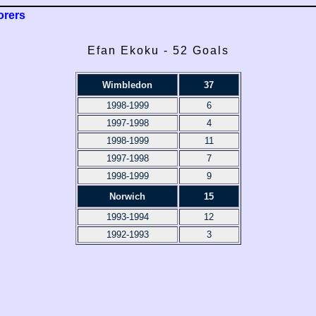
orers
Efan Ekoku - 52 Goals
Wimbledon
37
1998-1999
6
1997-1998
4
1998-1999
11
1997-1998
7
1998-1999
9
Norwich
15
1993-1994
12
1992-1993
3