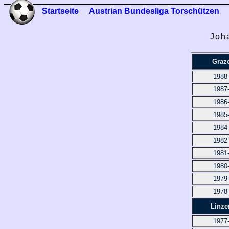
Startseite
Austrian Bundesliga Torschützen
Joha
Graz
1988
1987
1986
1985
1984
1982
1981
1980
1979
1978
Linze
1977