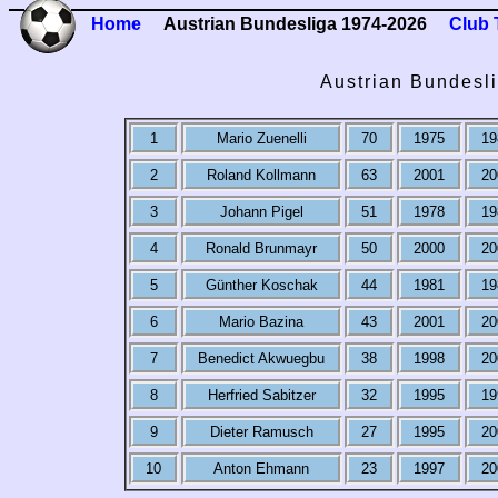
Home
Austrian Bundesliga 1974-2026
Club 
Austrian Bundesli
1
Mario Zuenelli
70
1975
19
2
Roland Kollmann
63
2001
20
3
Johann Pigel
51
1978
19
4
Ronald Brunmayr
50
2000
20
5
Günther Koschak
44
1981
19
6
Mario Bazina
43
2001
20
7
Benedict Akwuegbu
38
1998
20
8
Herfried Sabitzer
32
1995
19
9
Dieter Ramusch
27
1995
20
10
Anton Ehmann
23
1997
20