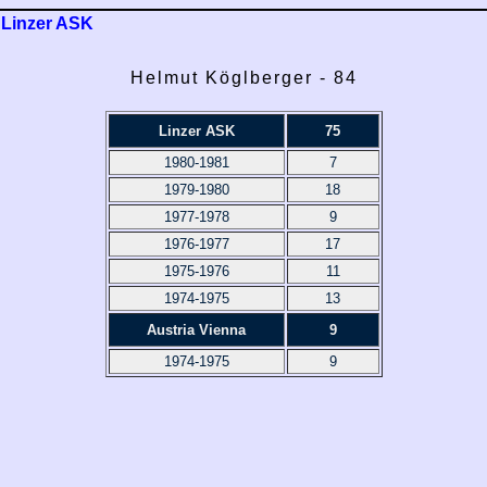
Linzer ASK
Helmut Köglberger - 84
Linzer ASK
75
1980-1981
7
1979-1980
18
1977-1978
9
1976-1977
17
1975-1976
11
1974-1975
13
Austria Vienna
9
1974-1975
9