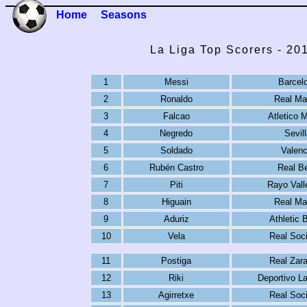
Home
Seasons
La Liga Top Scorers - 20
1
Messi
Barcel
2
Ronaldo
Real Ma
3
Falcao
Atletico 
4
Negredo
Sevil
5
Soldado
Valenc
6
Rubén Castro
Real Be
7
Piti
Rayo Vall
8
Higuain
Real Ma
9
Aduriz
Athletic 
10
Vela
Real Soc
11
Postiga
Real Zar
12
Riki
Deportivo L
13
Agirretxe
Real Soc