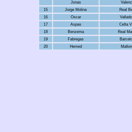
Jonas
Valenc
15
Jorge Molina
Real Be
16
Oscar
Vallado
17
Aspas
Celta V
18
Benzema
Real Ma
19
Fabregas
Barcel
20
Hemed
Mallor