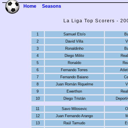
Home
Seasons
La Liga Top Scorers - 2
1
Samuel Eto'o
Ba
2
David Villa
V
3
Ronaldinho
Ba
4
Diego Milito
Real
5
Ronaldo
Rea
6
Fernando Torres
Atle
7
Fernando Baiano
Ce
8
Juan Román Riquelme
V
9
Ewerthon
Real
10
Diego Tristán
Deporti
11
Savo Milosevic
O
12
Juan Fernando Arango
M
13
Raúl Tamudo
E