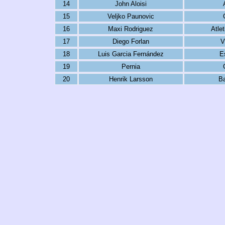
14
John Aloisi
15
Veljko Paunovic
16
Maxi Rodriguez
Atle
17
Diego Forlan
V
18
Luis Garcia Fernández
E
19
Pernia
20
Henrik Larsson
Ba