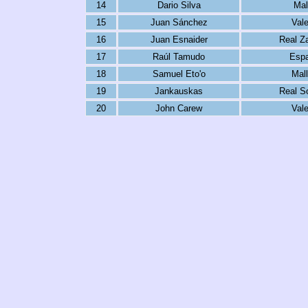
14
Dario Silva
Mal
15
Juan Sánchez
Vale
16
Juan Esnaider
Real Z
17
Raúl Tamudo
Espa
18
Samuel Eto'o
Mall
19
Jankauskas
Real S
20
John Carew
Vale