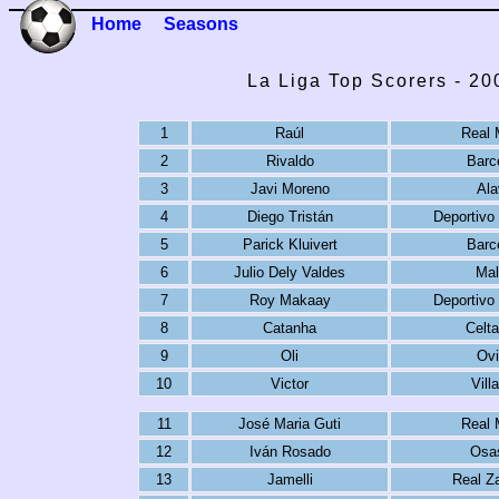
Home
Seasons
La Liga Top Scorers - 2
1
Raúl
Real 
2
Rivaldo
Barc
3
Javi Moreno
Ala
4
Diego Tristán
Deportivo
5
Parick Kluivert
Barc
6
Julio Dely Valdes
Mal
7
Roy Makaay
Deportivo
8
Catanha
Celta
9
Oli
Ovi
10
Victor
Villa
11
José Maria Guti
Real 
12
Iván Rosado
Osa
13
Jamelli
Real Z