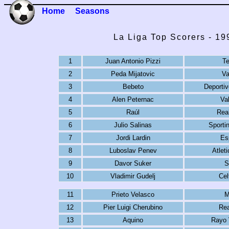
Home
Seasons
La Liga Top Scorers - 1
1
Juan Antonio Pizzi
Te
2
Peda Mijatovic
Va
3
Bebeto
Deporti
4
Alen Peternac
Val
5
Raúl
Rea
6
Julio Salinas
Sporti
7
Jordi Lardin
Es
8
Luboslav Penev
Atlet
9
Davor Suker
S
10
Vladimir Gudelj
Cel
11
Prieto Velasco
M
12
Pier Luigi Cherubino
Rea
13
Aquino
Rayo 