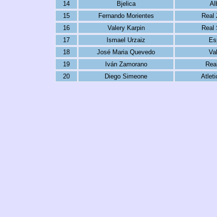
14
Bjelica
Al
15
Fernando Morientes
Real
16
Valery Karpin
Real
17
Ismael Urzaiz
Es
18
José Maria Quevedo
Val
19
Iván Zamorano
Rea
20
Diego Simeone
Atlet