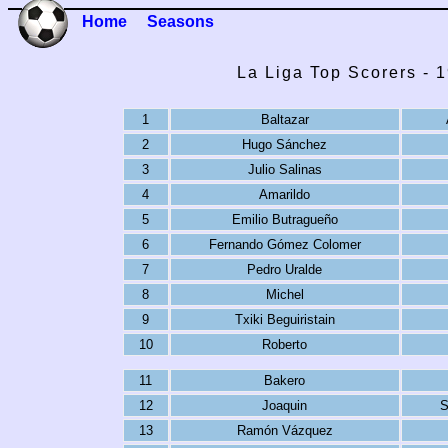
Home
Seasons
La Liga Top Scorers - 
1
Baltazar
2
Hugo Sánchez
3
Julio Salinas
4
Amarildo
5
Emilio Butragueño
6
Fernando Gómez Colomer
7
Pedro Uralde
8
Michel
9
Txiki Beguiristain
10
Roberto
11
Bakero
12
Joaquin
S
13
Ramón Vázquez