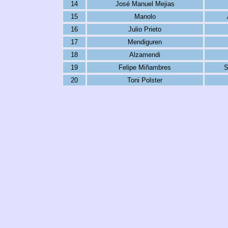
14
José Manuel Mejias
15
Manolo
16
Julio Prieto
17
Mendiguren
18
Alzamendi
19
Felipe Miñambres
S
20
Toni Polster