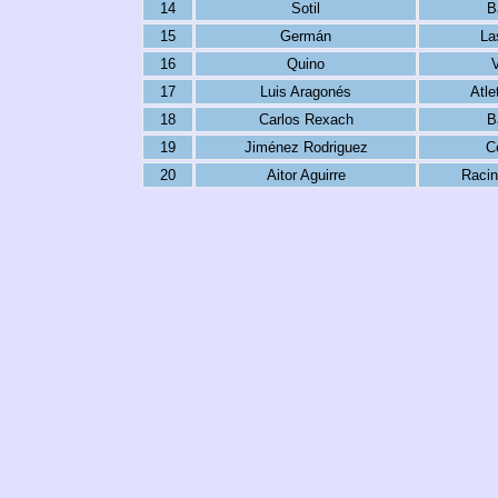
14
Sotil
B
15
Germán
La
16
Quino
17
Luis Aragonés
Atle
18
Carlos Rexach
B
19
Jiménez Rodriguez
C
20
Aitor Aguirre
Racin