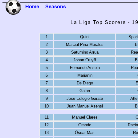
Home
Seasons
La Liga Top Scorers - 1
1
Quini
Sport
2
Marcial Pina Morales
B
3
Saturnino Arrua
Rea
4
Johan Cruyff
B
5
Fernando Ansola
Rea
6
Marianin
7
De Diego
E
8
Galan
9
José Eulogio Garate
Atle
10
Juan Manuel Asensi
B
11
Manuel Clares
C
12
Grande
Racin
13
Óscar Mas
Re