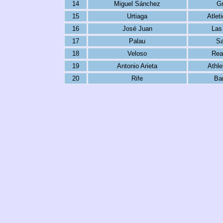
14
Miguel Sánchez
G
15
Urtiaga
Atlet
16
José Juan
Las
17
Palau
Sa
18
Veloso
Rea
19
Antonio Arieta
Athle
20
Rife
Ba