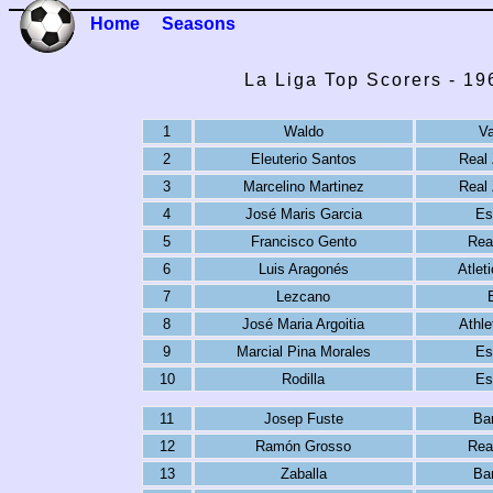
Home
Seasons
La Liga Top Scorers - 1
1
Waldo
Va
2
Eleuterio Santos
Real
3
Marcelino Martinez
Real
4
José Maris Garcia
Es
5
Francisco Gento
Rea
6
Luis Aragonés
Atlet
7
Lezcano
8
José Maria Argoitia
Athle
9
Marcial Pina Morales
Es
10
Rodilla
Es
11
Josep Fuste
Ba
12
Ramón Grosso
Rea
13
Zaballa
Ba