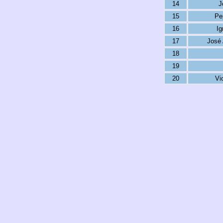
14
J
15
Pe
16
Ig
17
José 
18
19
20
Vi