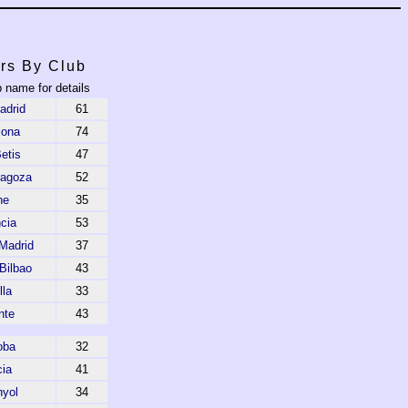
rs By Club
b name for details
adrid
61
lona
74
etis
47
ragoza
52
he
35
cia
53
 Madrid
37
 Bilbao
43
lla
33
nte
43
oba
32
ia
41
yol
34