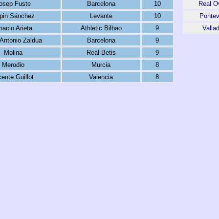
osep Fuste
Barcelona
10
Real O
pin Sánchez
Levante
10
Pontev
nacio Arieta
Athletic Bilbao
9
Vallad
Antonio Zaldua
Barcelona
9
Molina
Real Betis
9
Merodio
Murcia
8
cente Guillot
Valencia
8