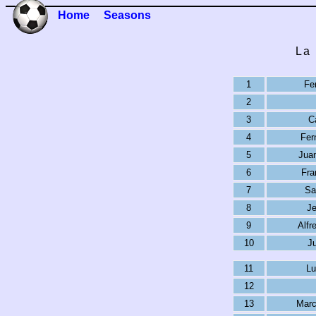
Home
Seasons
La 
1
Fe
2
3
C
4
Fer
5
Juan
6
Fra
7
Sa
8
Je
9
Alfr
10
J
11
Lu
12
13
Marc