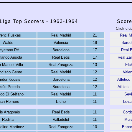
Liga Top Scorers - 1963-1964
Score
Click clu
renc Puskas
Real Madrid
21
Real M
Waldo
Valencia
18
Barce
ayetano Ré
Barcelona
17
Real B
nando Ansola
Real Betis
17
Real Za
 Manuel Villa
Real Zaragoza
13
Elc
ncisco Gento
Real Madrid
12
Valen
ndor Kocsis
Barcelona
12
Atletico
sús Pereda
Barcelona
12
Athletic
edo Di Stéfano
Real Madrid
11
Sevi
uan Romero
Elche
11
Leva
is Aragonés
Real Betis
11
Cord
Rodilla
Valladolid
11
Murc
elino Martinez
Real Zaragoza
10
Espan