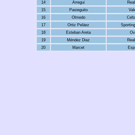
14
Arregui
Real
15
Pasieguito
Val
16
Olmedo
Celt
17
Ortiz Peláez
Sportin
18
Esteban Areta
Ov
19
Méndez Diaz
Real
20
Marcet
Esp