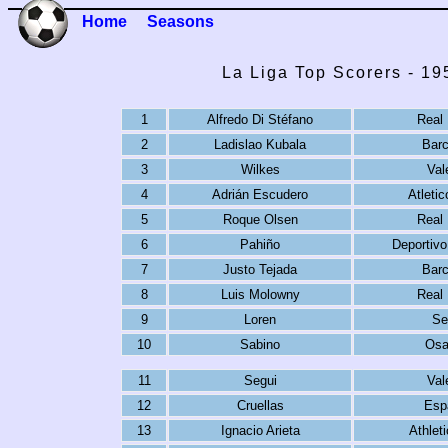
Home
Seasons
La Liga Top Scorers - 1
1
Alfredo Di Stéfano
Real 
2
Ladislao Kubala
Barc
3
Wilkes
Val
4
Adrián Escudero
Atleti
5
Roque Olsen
Real 
6
Pahiño
Deportivo
7
Justo Tejada
Barc
8
Luis Molowny
Real 
9
Loren
Se
10
Sabino
Osa
11
Segui
Val
12
Cruellas
Esp
13
Ignacio Arieta
Athlet