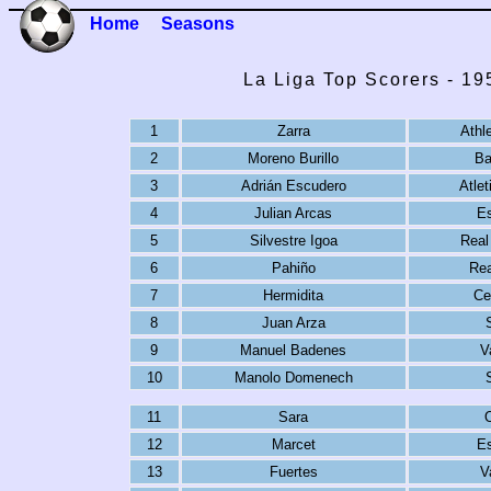
Home
Seasons
La Liga Top Scorers - 1
1
Zarra
Athle
2
Moreno Burillo
Ba
3
Adrián Escudero
Atlet
4
Julian Arcas
E
5
Silvestre Igoa
Real
6
Pahiño
Rea
7
Hermidita
Ce
8
Juan Arza
9
Manuel Badenes
V
10
Manolo Domenech
11
Sara
12
Marcet
E
13
Fuertes
V