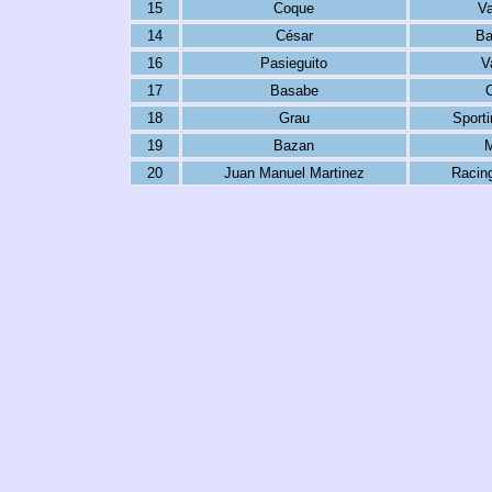
15
Coque
Va
14
César
Ba
16
Pasieguito
V
17
Basabe
18
Grau
Sporti
19
Bazan
M
20
Juan Manuel Martinez
Racin