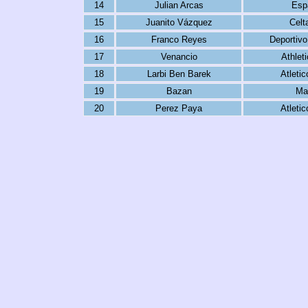
14
Julian Arcas
Esp
15
Juanito Vázquez
Celt
16
Franco Reyes
Deportivo
17
Venancio
Athlet
18
Larbi Ben Barek
Atleti
19
Bazan
Ma
20
Perez Paya
Atleti