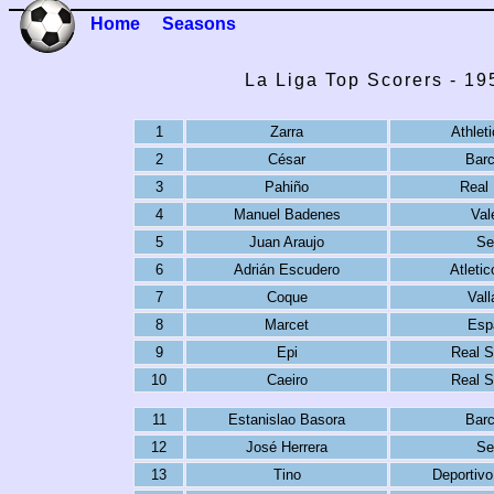
Home
Seasons
La Liga Top Scorers - 1
1
Zarra
Athlet
2
César
Barc
3
Pahiño
Real 
4
Manuel Badenes
Val
5
Juan Araujo
Se
6
Adrián Escudero
Atleti
7
Coque
Vall
8
Marcet
Esp
9
Epi
Real S
10
Caeiro
Real S
11
Estanislao Basora
Barc
12
José Herrera
Se
13
Tino
Deportivo