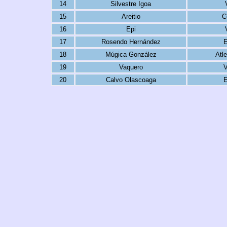
14
Silvestre Igoa
15
Areitio
C
16
Epi
17
Rosendo Hernández
E
18
Múgica González
Atle
19
Vaquero
V
20
Calvo Olascoaga
E