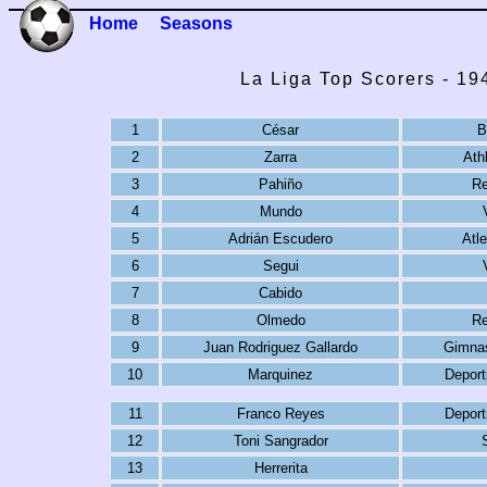
Home
Seasons
La Liga Top Scorers - 1
1
César
B
2
Zarra
Ath
3
Pahiño
Re
4
Mundo
5
Adrián Escudero
Atle
6
Segui
7
Cabido
8
Olmedo
Re
9
Juan Rodriguez Gallardo
Gimnas
10
Marquinez
Deport
11
Franco Reyes
Deport
12
Toni Sangrador
13
Herrerita