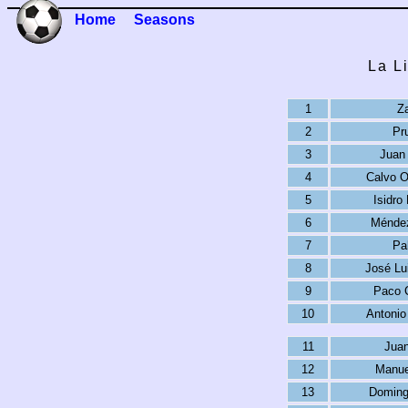
Home
Seasons
La L
1
Za
2
Pr
3
Juan 
4
Calvo O
5
Isidro
6
Méndez
7
Pa
8
José Lu
9
Paco 
10
Antonio
11
Juan
12
Manue
13
Doming