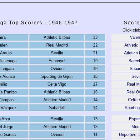
iga Top Scorers - 1946-1947
Score
Click clu
rra
Athletic Bilbao
33
Valen
uden
Real Madrid
22
Athletic
Araujo
Sevilla
21
Atletico
lascoaga
Espanyol
19
Barce
 Langara
Oviedo
18
Sabad
 Alonso
Sporting de Gijon
18
Sevi
hiño
Celta Vigo
17
Real M
is Panizo
Athletic Bilbao
16
Real O
Campos
Atletico Madrid
14
Celta 
 Vázquez
Sabadell
14
Sporting
 Arza
Sevilla
13
Espan
l Jorge
Atletico Madrid
13
Murc
o Garcia
Oviedo
11
Deportivo 