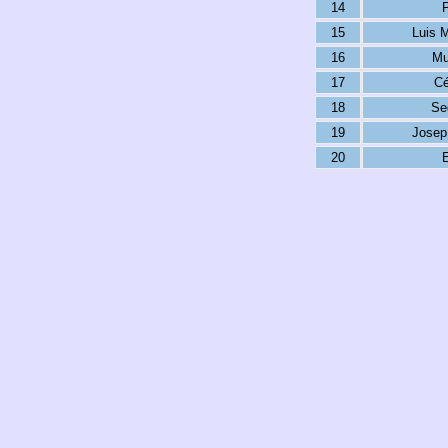
14
P
15
Luis 
16
Mu
17
Cé
18
Se
19
Josep
20
E