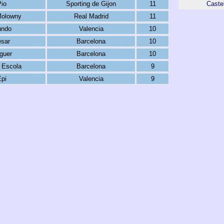
io
Sporting de Gijon
11
Caste
Molowny
Real Madrid
11
ndo
Valencia
10
sar
Barcelona
10
guer
Barcelona
10
 Escola
Barcelona
9
pi
Valencia
9