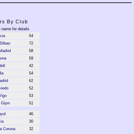
rs By Club
b name for details
cia
54
 Bilbao
72
 Madrid
58
lona
59
ell
42
lla
54
adrid
62
viedo
52
Vigo
53
 Gijon
51
yol
46
ia
30
La Coruna
32