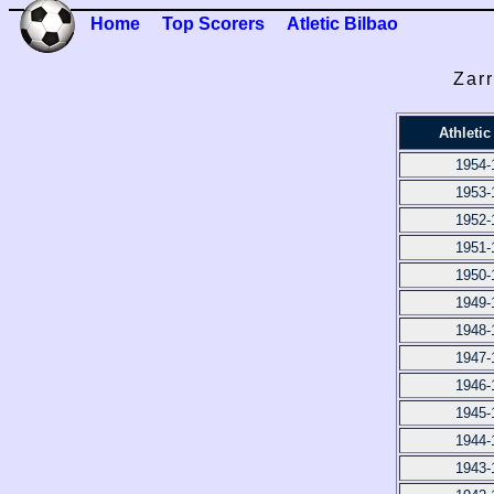
Home
Top Scorers
Atletic Bilbao
Zar
Athletic
1954-
1953-
1952-
1951-
1950-
1949-
1948-
1947-
1946-
1945-
1944-
1943-