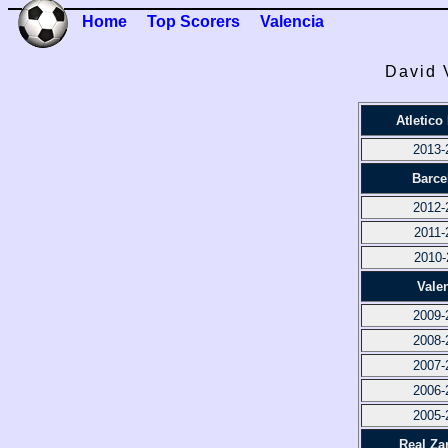
Home
Top Scorers
Valencia
David 
Atletico
2013-
Barce
2012-
2011-
2010-
Vale
2009-
2008-
2007-
2006-
2005-
Real Za