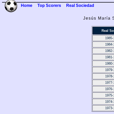
Home
Top Scorers
Real Sociedad
Jesús María S
Real So
1985-
1984-
1982-
1981-
1980-
1979-
1978-
1977-
1976-
1975-
1974-
1973-