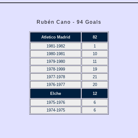
Rubén Cano - 94 Goals
Atletico Madrid
82
1981-1982
1
1980-1981
10
1979-1980
11
1978-1999
19
1977-1978
21
1976-1977
20
Elche
12
1975-1976
6
1974-1975
6