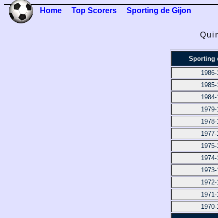
Home
Top Scorers
Sporting de Gijon
Qui
Sporting 
1986-
1985-
1984-
1979-
1978-
1977-
1975-
1974-
1973-
1972-
1971-
1970-