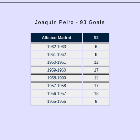
Joaquin Peiro - 93 Goals
Atletico Madrid
93
1962-1963
6
1961-1962
8
1960-1961
12
1959-1960
17
1958-1999
11
1957-1958
17
1956-1957
13
1955-1956
9