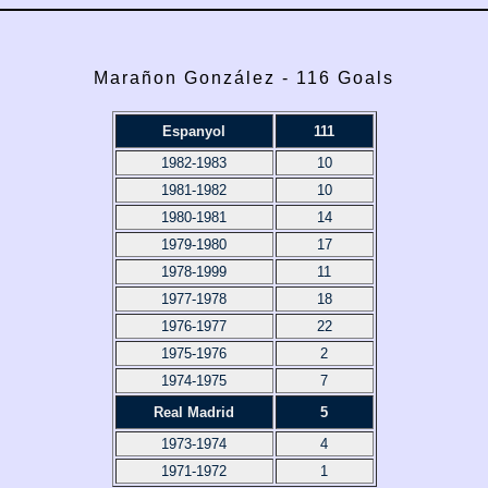
Marañon González - 116 Goals
Espanyol
111
1982-1983
10
1981-1982
10
1980-1981
14
1979-1980
17
1978-1999
11
1977-1978
18
1976-1977
22
1975-1976
2
1974-1975
7
Real Madrid
5
1973-1974
4
1971-1972
1