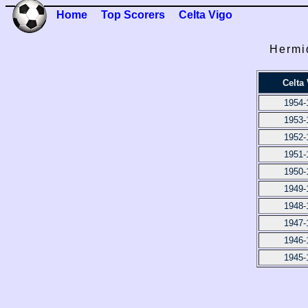
Home
Top Scorers
Celta Vigo
Hermid
Celta
1954-
1953-
1952-
1951-
1950-
1949-
1948-
1947-
1946-
1945-