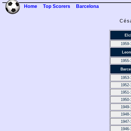
Home
Top Scorers
Barcelona
Césa
Elc
1959-
Leon
1955-
Barce
1953-
1952-
1951-
1950-
1949-
1948-
1947-
1946-