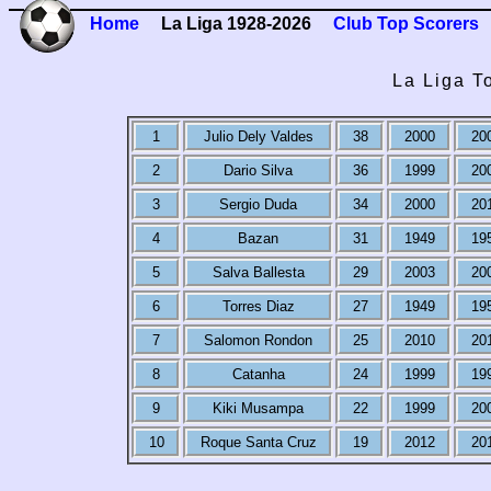
Home
La Liga 1928-2026
Club Top Scorers
La Liga T
1
Julio Dely Valdes
38
2000
20
2
Dario Silva
36
1999
20
3
Sergio Duda
34
2000
20
4
Bazan
31
1949
19
5
Salva Ballesta
29
2003
20
6
Torres Diaz
27
1949
19
7
Salomon Rondon
25
2010
20
8
Catanha
24
1999
19
9
Kiki Musampa
22
1999
20
10
Roque Santa Cruz
19
2012
20