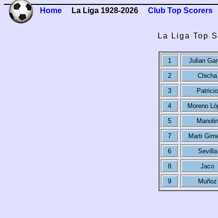
Home
La Liga 1928-2026
Club Top Scorers
La Liga Top S
1
Julian Gar
2
Chicha
3
Patricio
4
Moreno Ló
5
Manoli
7
Marti Gim
6
Sevilla
8
Jaco
9
Muñoz