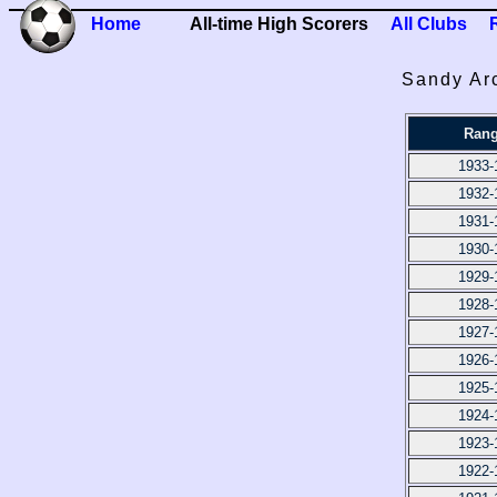
Home
All-time High Scorers
All Clubs
Sandy Arc
Rang
1933-
1932-
1931-
1930-
1929-
1928-
1927-
1926-
1925-
1924-
1923-
1922-