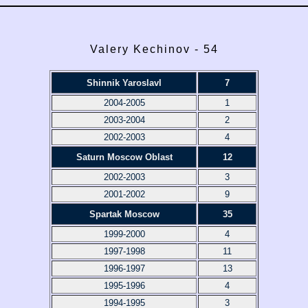
Valery Kechinov - 54
Shinnik Yaroslavl
7
2004-2005
1
2003-2004
2
2002-2003
4
Saturn Moscow Oblast
12
2002-2003
3
2001-2002
9
Spartak Moscow
35
1999-2000
4
1997-1998
11
1996-1997
13
1995-1996
4
1994-1995
3