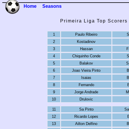
Home
Seasons
Primeira Liga Top Scorers
1
Paulo Ribeiro
S
2
Kostadinov
3
Hassan
F
4
Chiquinho Conde
S
5
Balakov
S
6
Joao Vieira Pinto
B
7
Isaias
B
8
Fernando
E
9
Jorge Andrade
M
10
Drulovic
11
Sa Pinto
Sa
12
Ricardo Lopes
E
13
Ailton Delfino
B