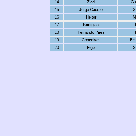
14
Ziad
Gu
15
Jorge Cadete
S
16
Heitor
M
17
Karoglan
18
Fernando Pires
19
Goncalves
Be
20
Figo
S