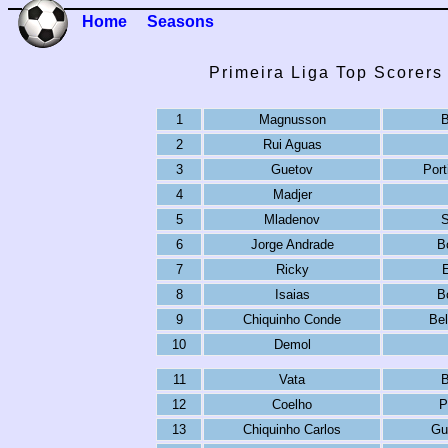
Home
Seasons
Primeira Liga Top Scorers
1
Magnusson
B
2
Rui Aguas
3
Guetov
Por
4
Madjer
5
Mladenov
S
6
Jorge Andrade
B
7
Ricky
E
8
Isaias
B
9
Chiquinho Conde
Be
10
Demol
11
Vata
B
12
Coelho
P
13
Chiquinho Carlos
Gu