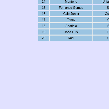
14
Monteiro
Unia
15
Fernando Gomes
S
16
Caio Junior
Gu
17
Tanev
C
18
Aparicio
S
19
Joao Luis
F
20
Rudi
C