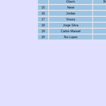
Glavin
B
15
Nené
16
Jordao
17
Sousa
18
Jorge Silva
19
Carlos Manuel
20
Rui Lopes