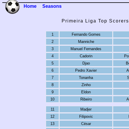
Home
Seasons
Primeira Liga Top Scorer
1
Fernando Gomes
2
Manniche
3
Manuel Fernandes
4
Cadorin
Po
5
Djao
B
6
Pedro Xavier
A
7
Tonanha
S
8
Zinho
9
Eldon
10
Ribeiro
A
11
Madjer
12
Filipovic
13
César