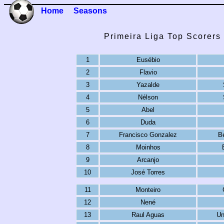
Home
Seasons
Primeira Liga Top Scorers
1
Eusébio
2
Flavio
3
Yazalde
4
Nélson
5
Abel
6
Duda
7
Francisco Gonzalez
B
8
Moinhos
9
Arcanjo
10
José Torres
11
Monteiro
12
Nené
13
Raul Aguas
Un