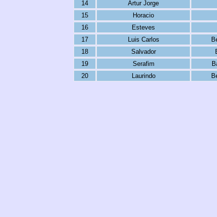
14
Artur Jorge
15
Horacio
16
Esteves
17
Luis Carlos
B
18
Salvador
19
Serafim
B
20
Laurindo
B