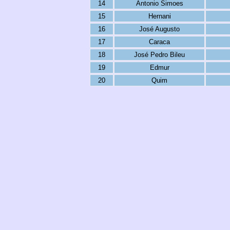
14
Antonio Simoes
15
Hernani
16
José Augusto
17
Caraca
18
José Pedro Bileu
19
Edmur
20
Quim