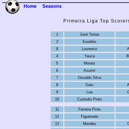
Home
Seasons
Primeira Liga Top Scorer
1
José Torres
2
Eusébio
8
Lourenco
A
4
Yauca
B
5
Morais
6
Azumir
7
Osvaldo Silva
8
Gaio
A
9
Lua
10
Custodio Pinto
11
Ferreira Pinto
12
Figueiredo
13
Mendes