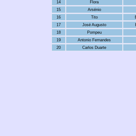
14
Flora
15
Arsénio
16
Tito
17
José Augusto
18
Pompeu
19
Antonio Fernandes
20
Carlos Duarte