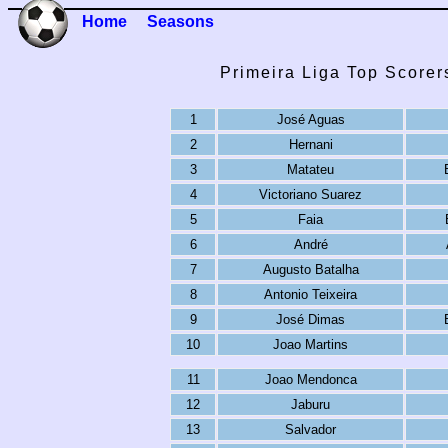
Home
Seasons
Primeira Liga Top Scorer
1
José Aguas
2
Hernani
3
Matateu
4
Victoriano Suarez
5
Faia
6
André
7
Augusto Batalha
8
Antonio Teixeira
9
José Dimas
10
Joao Martins
11
Joao Mendonca
12
Jaburu
13
Salvador