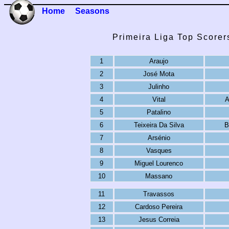
Home
Seasons
Primeira Liga Top Scorer
1
Araujo
2
José Mota
3
Julinho
4
Vital
A
5
Patalino
6
Teixeira Da Silva
B
7
Arsénio
8
Vasques
9
Miguel Lourenco
10
Massano
11
Travassos
12
Cardoso Pereira
13
Jesus Correia