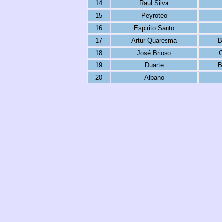
14
Raul Silva
15
Peyroteo
16
Espirito Santo
17
Artur Quaresma
B
18
José Brioso
G
19
Duarte
B
20
Albano