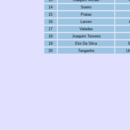
14
Soeiro
15
Pratas
16
Larsen
17
Valadas
18
Joaquim Teixeira
19
Eloi Da Silva
20
Tanganho
Un