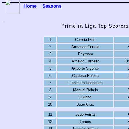
Home
Seasons
.
Primeira Liga Top Scorer
1
Correia Dias
2
Armando Correia
2
Peyroteo
4
Arnaldo Carneiro
Un
5
Gilberto Vicente
6
Cardoso Pereira
7
Francisco Rodrigues
8
Manuel Rebelo
9
Julinho
10
Joao Cruz
11
Joao Ferraz
12
Lemos
13
Joaquim Micael