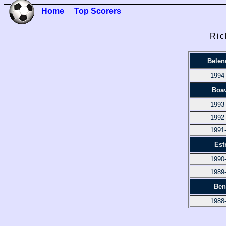
Home
Top Scorers
Ric
Belen
1994
Boav
1993
1992
1991
Est
1990
1989
Ben
1988