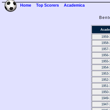
Home
Top Scorers
Academica
Bent
Acade
1959-
1958-
1957-
1956-
1955-
1954-
1953-
1952-
1951-
1950-
1949-
1947-