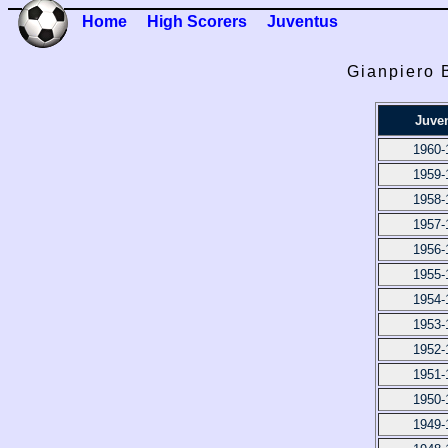
Home
High Scorers
Juventus
Gianpiero 
Juve
1960-
1959-
1958-
1957-
1956-
1955-
1954-
1953-
1952-
1951-
1950-
1949-