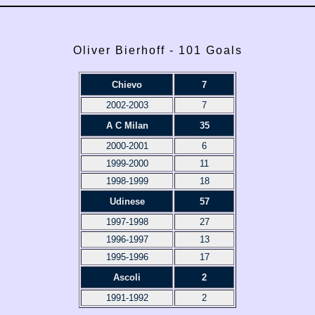
Oliver Bierhoff - 101 Goals
Chievo
7
2002-2003
7
A C Milan
35
2000-2001
6
1999-2000
11
1998-1999
18
Udinese
57
1997-1998
27
1996-1997
13
1995-1996
17
Ascoli
2
1991-1992
2